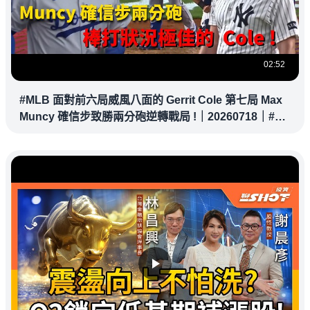
02:52
#MLB 面對前六局威風八面的 Gerrit Cole 第七局 Max
Muncy 確信步致勝兩分砲逆轉戰局 !｜20260718｜#洛
杉磯道奇