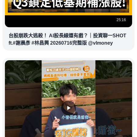
25:16
台股崩跌大逃殺！ AI股長線還有戲？｜投資聊一SHOT
ft.#謝晨彥 #林昌興 20260716完整版 @vlmoney