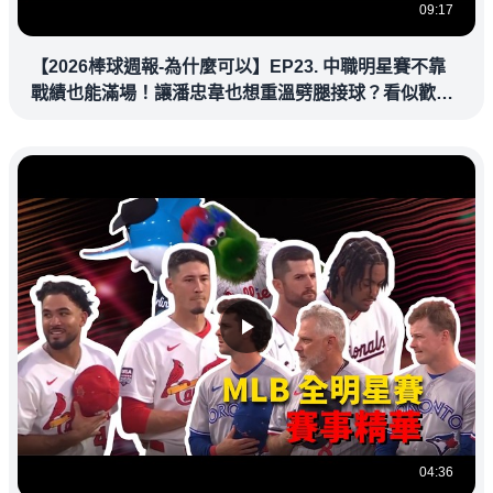
09:17
【2026棒球週報-為什麼可以】EP23. 中職明星賽不靠
戰績也能滿場！讓潘忠韋也想重溫劈腿接球？看似歡樂
教練都暗中觀察
04:36