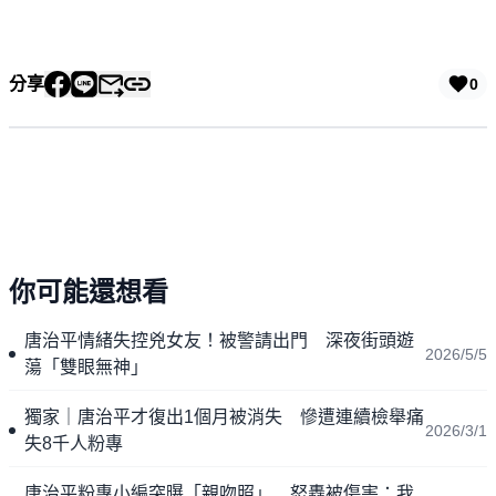
分享
0
你可能還想看
唐治平情緒失控兇女友！被警請出門 深夜街頭遊
2026/5/5
蕩「雙眼無神」
獨家｜唐治平才復出1個月被消失 慘遭連續檢舉痛
2026/3/1
失8千人粉專
唐治平粉專小編突曝「親吻照」 怒轟被傷害：我