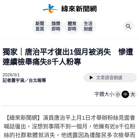
新聞
娛樂
體育
生活
首頁
即時
即時
財經
獨家｜唐治平才復出1個月被消失 慘遭
連續檢舉痛失8千人粉專
2026/3/1
文章語音朗讀
記者蕭宇涵／台北報導
字體大小
小
中
大
【緯來新聞網】演員唐治平上月1日才舉辦粉絲見面會
喊話復出，沒想到事隔不到一個月，他擁有近8千位粉
絲的社群軟體就消失，他透露因為遭酸民多次檢舉而