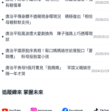
2026/2/5
有驗傷單
唐治平傳身體不適親現身曝現況 積極復出「相信
2026/2/1
母親默默支持」
唐治平陷風波遭大愛劇換角 陳子強路上巧遇曝現
2025/3/12
狀
唐治平還原脫序真相！鬆口媽媽過世前曾脫口「要
2025/3/3
跳樓」 盼母投胎當小孩
唐治平喪母5個月驚見「我媽媽」 罕提父親過世
2024/11/19
隔一年才哭
追蹤緯來 掌握未來
YouTube
Instagram
Facebook
TikTok