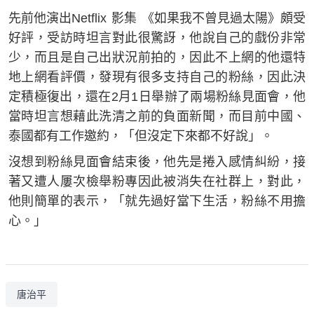
先前他演出Netflix 影集 《如果我不曾見過太陽》頗受
好評，受訪時坦言對此很驚訝，他說自己的戲份非常
少，而且是自己出狀況前拍的，因此不上網的他還特
地上網看評價，發現有很多支持自己的粉絲，因此決
定積極復出，還在2月1日舉辦了兩場粉絲見面會，他
當時坦言想藉此洗清之前的負面新聞，而目前中國、
泰國都有工作邀約，「但沒定下來都不好說」。
沒想到粉絲見面會結束後，他先是捲入感情糾紛，接
著又遭人屢次檢舉粉專因此被消失在社群上，對此，
他則簡單的表示，「就先過好當下生活，粉絲不用擔
心。」
唐治平