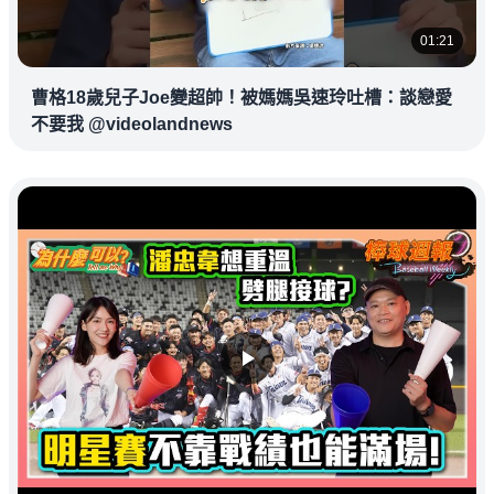
01:21
曹格18歲兒子Joe變超帥！被媽媽吳速玲吐槽：談戀愛
不要我 @videolandnews