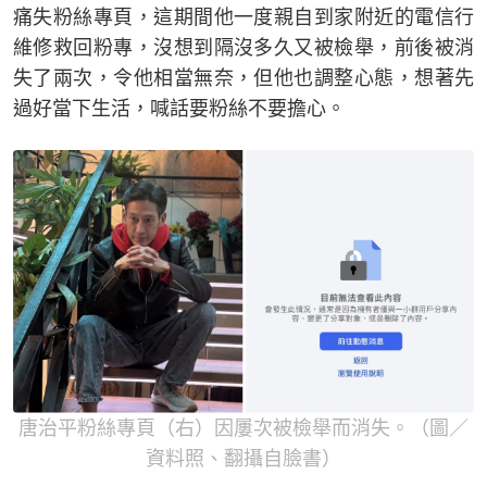
痛失粉絲專頁，這期間他一度親自到家附近的電信行
維修救回粉專，沒想到隔沒多久又被檢舉，前後被消
失了兩次，令他相當無奈，但他也調整心態，想著先
過好當下生活，喊話要粉絲不要擔心。
唐治平粉絲專頁（右）因屢次被檢舉而消失。（圖／
資料照、翻攝自臉書）