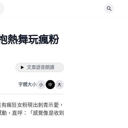
環抱熱舞玩瘋粉
文章語音朗讀
字體大小
小
中
大
竟有瘋狂女粉現出刺青示愛，
感動，直呼：「感覺像是收到