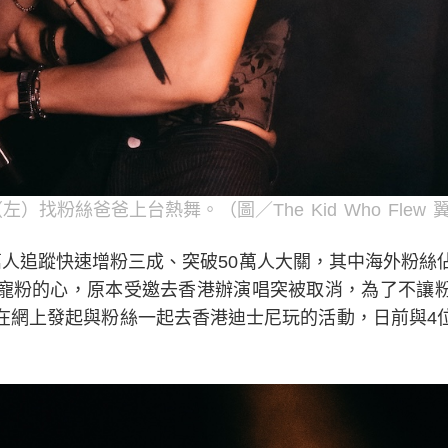
（左）找粉絲爸爸上台熱舞。（圖／The Kid Who Flew
38萬人追蹤快速增粉三成、突破50萬人大關，其中海外粉
寵粉的心，原本受邀去香港辦演唱突被取消，為了不讓
在網上發起與粉絲一起去香港迪士尼玩的活動，日前與4