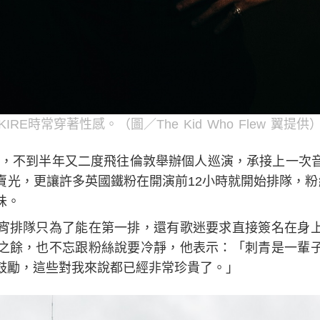
KIRE時常穿著性感。（圖／The Kid Who Flew 翼提供
RE，不到半年又二度飛往倫敦舉辦個人巡演，承接上一次
賣光，更讓許多英國鐵粉在開演前12小時就開始排隊，粉
味。
宵排隊只為了能在第一排，還有歌迷要求直接簽名在身
之餘，也不忘跟粉絲說要冷靜，他表示：「刺青是一輩
鼓勵，這些對我來說都已經非常珍貴了。」