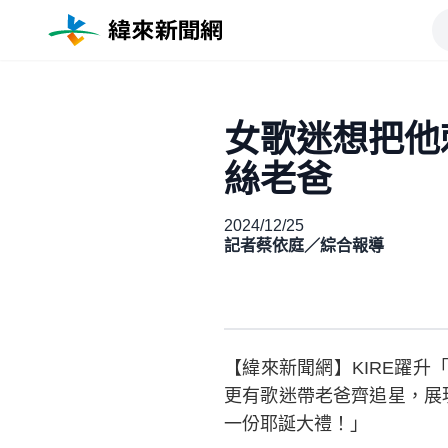
女歌迷想把他
絲老爸
2024/12/25
記者蔡依庭／綜合報導
【緯來新聞網】KIRE躍
更有歌迷帶老爸齊追星，展
一份耶誕大禮！」