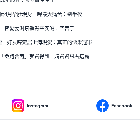
吐成年心聲：沒無敵星星了
挺4月孕肚現身 曝最大痛苦：到半夜
 替愛妻謝京穎報平安喊：辛苦了
歪 好友曝定居上海現況：真正的快樂冠軍
「免跑台南」就買得到 購買資訊看這篇
Instagram
Facebook