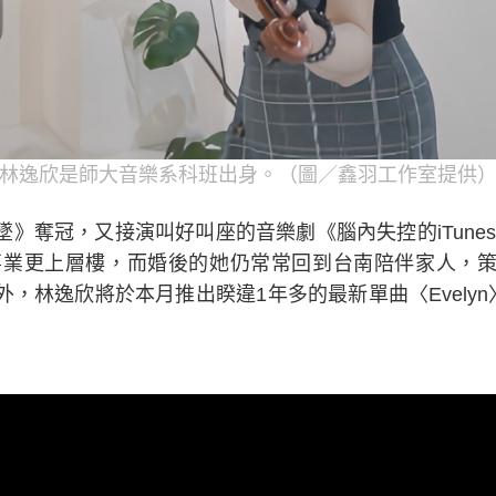
林逸欣是師大音樂系科班出身。（圖／鑫羽工作室提供
》奪冠，又接演叫好叫座的音樂劇《腦內失控的iTunes
演藝事業更上層樓，而婚後的她仍常常回到台南陪伴家人，
，林逸欣將於本月推出睽違1年多的最新單曲〈Evelyn