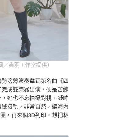
圖／鑫羽工作室提供）
氣勢滂薄演奏韋瓦第名曲《四
了完成雙樂器出演，硬是苦練
外，她也不忘拍攝對視、凝眸
無縫接軌，非常自然，讓海內
團，再來個3D列印，想把林