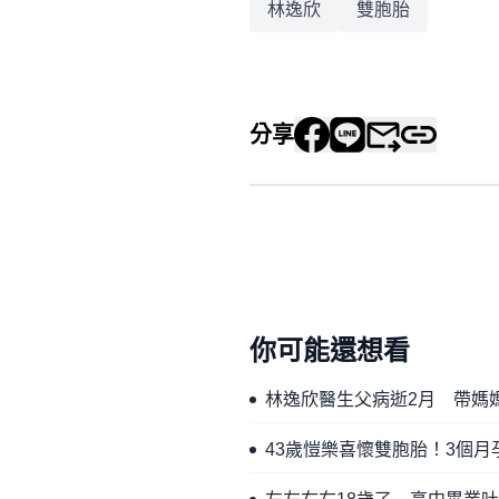
林逸欣
雙胞胎
分享
你可能還想看
林逸欣醫生父病逝2月 帶媽
43歲愷樂喜懷雙胞胎！3個