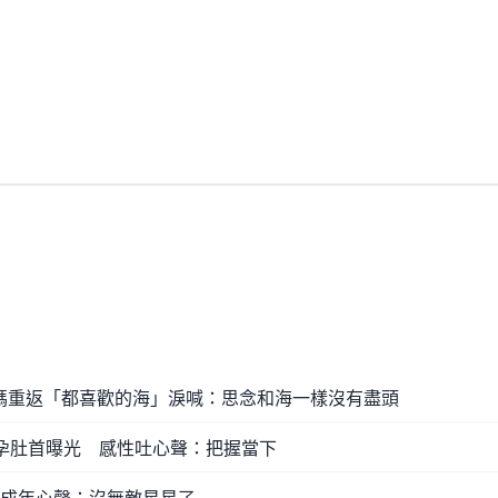
媽重返「都喜歡的海」淚喊：思念和海一樣沒有盡頭
月孕肚首曝光 感性吐心聲：把握當下