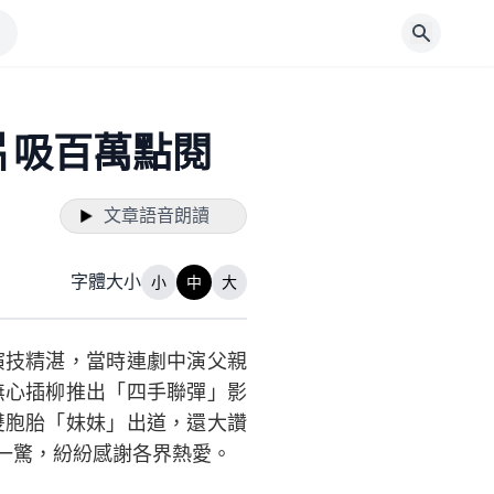
片吸百萬點閱
文章語音朗讀
字體大小
小
中
大
演技精湛，當時連劇中演父親
無心插柳推出「四手聯彈」影
雙胞胎「妹妹」出道，還大讚
一驚，紛紛感謝各界熱愛。