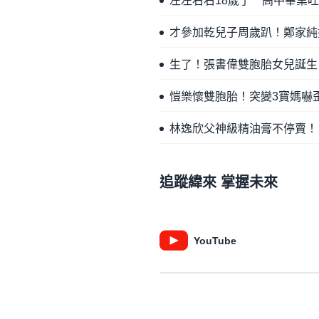
左左右右18歲了 高中畢業
才參加乾兒子周歲趴！鄭家純
生了！張書偉雙胞胎女兒誕生
愷樂懷雙胞胎！突變3寶媽嚇
林逸欣父神級精油膏不停賣！
追蹤緯來 掌握未來
YouTube