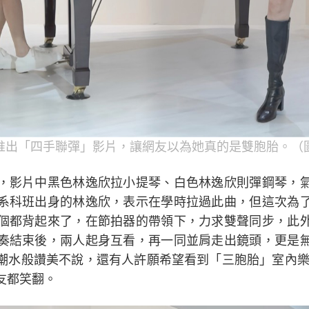
推出「四手聯彈」影片，讓網友以為她真的是雙胞胎。（
，影片中黑色林逸欣拉小提琴、白色林逸欣則彈鋼琴，
系科班出身的林逸欣，表示在學時拉過此曲，但這次為
個都背起來了，在節拍器的帶領下，力求雙聲同步，此
奏結束後，兩人起身互看，再一同並肩走出鏡頭，更是
潮水般讚美不說，還有人許願希望看到「三胞胎」室內樂
友都笑翻。